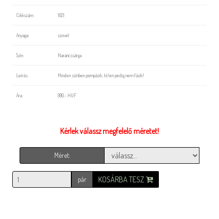
Cikkszám:
1021
Anyaga:
szovet
Szín:
Narancssárga
Leírás:
Minden színben pompázik, télen pedig nem fázik!
Ára:
990,- HUF
Kérlek válassz megfelelő méretet!
Méret:
KOSÁRBA TESZ
pár