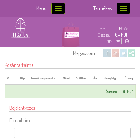
Menü
Termékek
Toggle
Toggle
navigation
navigatio
Tétel:
0 pár
Összeg:
0,- HUF
Megosztom:
Kosár tartalma
#
Kép
Termék megnevezés
Méret
Szállítás
Ára
Mennyiség
Összeg
Összesen
0,- HUF
Bejelentkezés
E-mail cím: