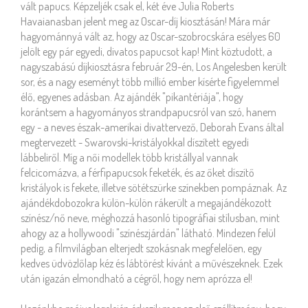
vált papucs. Képzeljék csak el, két éve Julia Roberts
Havaianasban jelent meg az Oscar-díj kiosztásán! Mára már
hagyománnyá vált az, hogy az Oscar-szobrocskára esélyes 60
jelölt egy pár egyedi, divatos papucsot kap! Mint köztudott, a
nagyszabású díjkiosztásra február 29-én, Los Angelesben került
sor, és a nagy eseményt több millió ember kísérte figyelemmel
élő, egyenes adásban. Az ajándék "pikantériája", hogy
korántsem a hagyományos strandpapucsról van szó, hanem
egy - a neves észak-amerikai divattervező, Deborah Evans által
megtervezett - Swarovski-kristályokkal díszített egyedi
lábbeliről. Míg a női modellek több kristállyal vannak
felcicomázva, a férfipapucsok feketék, és az őket díszítő
kristályok is fekete, illetve sötétszürke színekben pompáznak. Az
ajándékdobozokra külön-külön rákerült a megajándékozott
színész/nő neve, méghozzá hasonló tipográfiai stílusban, mint
ahogy az a hollywoodi "színészjárdán" látható. Mindezen felül
pedig, a filmvilágban elterjedt szokásnak megfelelően, egy
kedves üdvözlőlap kéz és lábtörést kívánt a művészeknek. Ezek
után igazán elmondható a cégről, hogy nem aprózza el!