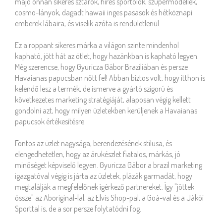
majd onnan sikeres sztárok, híres sportolók, szupermodellek,
cosmo-lányok, dagadt hawaii inges pasasok és hétköznapi
emberek lábaira, és viselik azóta is rendületlenül.
Ez a roppant sikeres márka a világon szinte mindenhol
kapható, jött hát az ötlet, hogy hazánkban is kapható legyen.
Még szerencse, hogy Gyuricza Gábor Brazíliában és persze
Havaianas papucsban nőtt fel! Abban biztos volt, hogy itthon is
kelendő lesz a termék, de ismerve a gyártó szigorú és
következetes marketing stratégiáját, alaposan végig kellett
gondolni azt, hogy milyen üzletekben kerüljenek a Havaianas
papucsok értékesítésre.
Fontos az üzlet nagysága, berendezésének stílusa, és
elengedhetetlen, hogy az árukészlet fiatalos, márkás, jó
minőséget képviselő legyen. Gyuricza Gábor a brazil marketing
igazgatóval végig is járta az üzletek, plázák garmadát, hogy
megtalálják a megfelelőnek ígérkező partnereket. Így "jöttek
össze" az Aboriginal-lal, az Elvis Shop-pal, a Goá-val és a Jákói
Sporttal is, de a sor persze folytatódni fog.