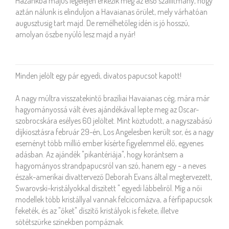
Hazánkba május legelején érkezik meg az első szállítmány, hogy
aztán nálunk is elinduljon a Havaianas őrület, mely várhatóan
augusztusig tart majd. De remélhetőleg idén is jó hosszú,
amolyan őszbe nyúló lesz majd a nyár!
A HAVAIANAS AZ OSCAR-DÍJ JELÖLTJEIT
AJÁNDÉKOZTA MEG
Minden jelölt egy pár egyedi, divatos papucsot kapott!
A nagy múltra visszatekintő brazíliai Havaianas cég, mára már
hagyományossá vált éves ajándékával lepte meg az Oscar-
szobrocskára esélyes 60 jelöltet. Mint köztudott, a nagyszabású
díjkiosztásra február 29-én, Los Angelesben került sor, és a nagy
eseményt több millió ember kísérte figyelemmel élő, egyenes
adásban. Az ajándék "pikantériája", hogy korántsem a
hagyományos strandpapucsról van szó, hanem egy - a neves
észak-amerikai divattervező Deborah Evans által megtervezett,
Swarovski-kristályokkal díszített " egyedi lábbeliről. Míg a női
modellek több kristállyal vannak felcicomázva, a férfipapucsok
feketék, és az "őket" díszítő kristályok is fekete, illetve
sötétszürke színekben pompáznak.