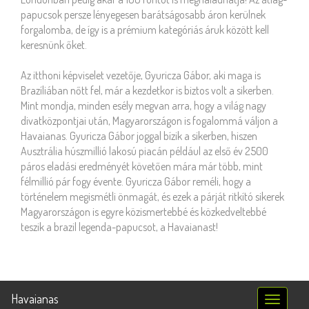
papucsok persze lényegesen barátságosabb áron kerülnek
forgalomba, de így is a prémium kategóriás áruk között kell
keresnünk őket.
Az itthoni képviselet vezetője, Gyuricza Gábor, aki maga is
Brazíliában nőtt fel, már a kezdetkor is biztos volt a sikerben.
Mint mondja, minden esély megvan arra, hogy a világ nagy
divatközpontjai után, Magyarországon is fogalommá váljon a
Havaianas. Gyuricza Gábor joggal bízik a sikerben, hiszen
Ausztrália húszmillió lakosú piacán például az első év 2500
páros eladási eredményét követően mára már több, mint
félmillió pár fogy évente. Gyuricza Gábor reméli, hogy a
történelem megismétli önmagát, és ezek a párját ritkító sikerek
Magyarországon is egyre közismertebbé és közkedveltebbé
teszik a brazil legenda-papucsot, a Havaianast!
Havaianas
Toggle