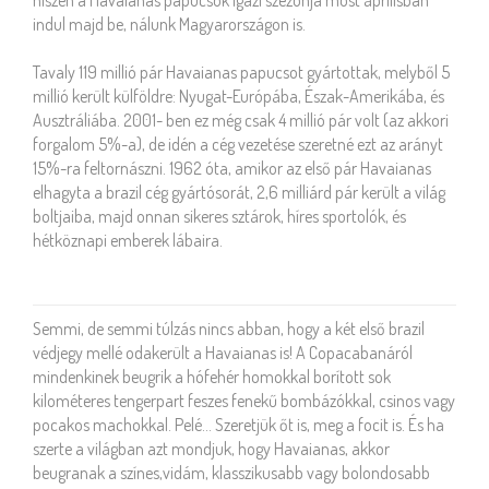
hiszen a Havaianas papucsok igazi szezonja most áprilisban
indul majd be, nálunk Magyarországon is.
Tavaly 119 millió pár Havaianas papucsot gyártottak, melyből 5
millió került külföldre: Nyugat-Európába, Észak-Amerikába, és
Ausztráliába. 2001- ben ez még csak 4 millió pár volt (az akkori
forgalom 5%-a), de idén a cég vezetése szeretné ezt az arányt
15%-ra feltornászni. 1962 óta, amikor az első pár Havaianas
elhagyta a brazil cég gyártósorát, 2,6 milliárd pár került a világ
boltjaiba, majd onnan sikeres sztárok, híres sportolók, és
hétköznapi emberek lábaira.
COPACABANA, PELÉ, HAVAIANAS... (NEXT MAGAZIN,
2005. MÁRCIUS)
Semmi, de semmi túlzás nincs abban, hogy a két első brazil
védjegy mellé odakerült a Havaianas is! A Copacabanáról
mindenkinek beugrik a hófehér homokkal borított sok
kilométeres tengerpart feszes fenekű bombázókkal, csinos vagy
pocakos machokkal. Pelé... Szeretjük őt is, meg a focit is. És ha
szerte a világban azt mondjuk, hogy Havaianas, akkor
beugranak a színes,vidám, klasszikusabb vagy bolondosabb