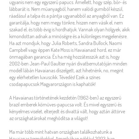
ugyanis nem egy egyszerű papucs. Amellett, hogy szép, bőr- és
lábbarát is. Nem műanyagból, hanem valódi gumiból készül,
ráadásul a talpa és a pántja ugyanabból az anyagból van. Ez
garantálja, hogy nem megy tönkre, hiszen nem vásik el, nem
szakad el, és több évig is hordhatjuk. Vannak olyan hölgyek, akik
kimondottan adnak a minőségre és a különleges megjelenésre.
Ha azt mondjuk, hogy Julia Roberts, Sandra Bullock, Naomi
Campbell vagy éppen Kate Moss is Havaianast hord, ez már
önmagában garancia. És ha még hozzátesszük azt is, hogy
2002-ben Jean-Paul Gaultier nyári divatbemutatóján minden
modell lábán Havaianas díszelgett, azt hihetnénk, no, megint
egy elérhetetlen luxuscikk. Tévedés! Ezek a színes
csodapapucsok Magyarországon is kaphatók!
A Havaianas történetének kezdetén (1962-ben) az egyszerű
brazil emberek kőműves-papucsa volt. És mivel egyszerű és
kényelmes viselet, elterjedt és divattá vált, hogy aztán áttörve
az országhatárokat meghódítsa a világot!
Ma már több mint hatvan országban találkozhatunk a
Havaianas termékekkel. Amerikában például 2003-ban