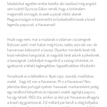
feladatokat egyetlen ember kezelte, aki ráadásul még angolul
sem tudott! Gyuricza Gábor reméli, hogy a történelem
megismétli önmagát, és ezek a párját ritkító sikerek
Magyarországon is közismertté és közkedveltté teszik a brazil
legenda-papucsot, a Havaianast!
NEXT MAGAZIN MÁRC. 2004.
Hiszik vagy nem, már a madarak is vidáman csicseregnek.
Biztosan azért, mert habár még hűvös, szeles, esős idő van, de
hamarosan beköszönt a tavasz. Olyankor mindenki leveti téli,
kissé nehézkes hangulatát, és nagyobb teret adunk a jókedvnek,
a lazaságnak. Ledobáljuk magunkról a vastag ruháinkat, és
igyekszünk a lehető leglengébben, legszellősebben öltözködni.
Vonatkozik ez a lábbelikre is. Nyári cipő, szandál, mezítlábas
viselet... Vagy ott van a Havaianas. Mi is a Havaianas? Nos,
jelentése ékes portugál nyelven: hawaiiak, markanévként pedig
egy rendkívül kényelmes és népszerű viselet, egyfajta papucs,
ha úgy tetszik. 1962 óta, amikor az első pár Havaianas elhagyta
a brazil cég gyártósorát, 2,6 milliárd pár került a világ boltjaiba,