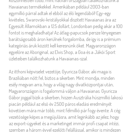
köszönhetően több, mint hatvan országban találkozhatunk a
Havaianas termékekkel. Amerikában például 2003-ban
egymillió párral adtak el ebből az élő legendából! Egy-egy
kivételes, Swarovski-kristályokkal díszített Havaianas ára az
Egyesült Államokban a 125 dollárt, Londonban pedig akár a 100
fontot is meghaladhatja! Az átlag-papucsok persze lényegesen
barátságosabb áron kerülnek forgalomba, de így is a prémium
kategóriás áruk között kell keresnünk őket. Magyarországon
egyelőre az Aboriginal, az Elvis Shop, a Goa és a Jákói Sport
üzleteiben találkozhatunk a Havaianas-szal.
Az itthoni képviselet vezetője, Gyuricza Gábor, aki maga is
Brazíliában nőtt fel, biztos a sikerben. Mint mondja, minden
esély megvan arra, hogy a világ nagy divatközpontjai után,
Magyarországon is fogalommá váljon a Havaianas. Gyuricza
Gábor joggal bízik a sikerben, hiszen Ausztrália húszmillió lakosú
piacán például az első év 2500 páros eladási eredményét
követően mára már több, mint félmillió pár fogy évente. A cég
vezetősége képes a megújulásra, amit leginkább az jelez, hogy
az export-ügyeket és a marketinget immár profi csapat intézi,
szemben a három évvel ezelőtti felállással, amikor is mindezen