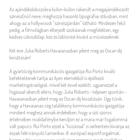
Az ajándékdobozokra külön-külön rákerült a megajándékozott
színész(nő) neve, méghozzá hasonló tipográfiai stílusban, mint
ahogy az a hollywoodi "színészjárdán" látható. Mindezen felül
pedig, a filmvilágban elterjedt szokásnak megfelelően, egy
kedves üdvözlőlap, kéz és lábtörést kívánt a művészeknek.
Két éve Julia Roberts Havaianasban jelent meg az Oscar-díj
kiosztásán!
A gyártócég kommunikációs igazgatója Rui Porto kiváló
befektetésnek tartja az ilyen elemekből is építkező
marketingstratégiát, mivel két évvel ezelőtt, ugyanezzel a
fogással sikerült elérni, hogy Julia Roberts - teljesen spontán -
Havaianasban jelent meg az Oscar-díj kiosztásán. Úgy tűnik,
hogy a Havaianas cég találékony kommunikációs igazgatója
mindent megtesz annak érdekében, hogy a szó szoros
értelmében rivaldafénybe kerüljön ez a mára már fogalommá
vált papucs. Rui Porto ezzel a "húzással" is serkenteni kívánja az
észak felé irányuló (amerikai, ill. európai) exportforgalmat,