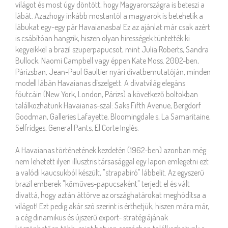
világot és most úgy döntött, hogy Magyarországra is beteszi a
lábát. Azazhogy inkább mostantól a magyarok is betehetik a
lábukat egy-egy pár Havaianasba! Ez az ajánlat már csak azért
is csábítóan hangzik, hiszen olyan hírességek tüntették ki
kegyeikkel a brazil szuperpapucsot, mint Julia Roberts, Sandra
Bullock, Naomi Campbell vagy éppen Kate Moss. 2002-ben,
Párizsban, Jean-Paul Gaultier nyári divatbemutatóján, minden
modell lábán Havaianas díszelgett. A divatvilág elegáns
főutcáin (New York, London, Párizs) a következő boltokban
találkozhatunk Havaianas-szal: Saks Fifth Avenue, Bergdorf
Goodman, Galleries Lafayette, Bloomingdale s, La Samaritaine,
Selfridges, General Pants, El Corte Inglés.
A Havaianas történetének kezdetén (1962-ben) azonban még
nem lehetett ilyen illusztris társasággal egy lapon emlegetni ezt
a valódi kaucsukból készült, "strapabíró" lábbelit. Az egyszerű
brazil emberek "kőműves-papucsaként" terjedt el és vált
divattá, hogy aztán áttörve az országhatárokat meghódítsa a
világot! Ezt pedig akár szó szerint is érthetjük, hiszen mára már,
a cég dinamikus és újszerű export- stratégiájának