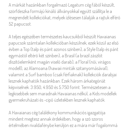
A márkát hazánkban forgalmazó Legatum cég fából készült,
szörfdeszka formájú kínáló állványokkal együtt szállítja le a
megrendelt kollekciókat, melyek ízlésesen tálalják a rajtuk elférő
52 papucsot.
A teljes egészében természetes kaucsukból készült Havaianas
papucsok számtalan kollekcióban készülnek, ezek közül az első
évben a Top (talp és pánt azonos színben), a Style (talp és pánt
egymástól eltérő két színben), a Brasil (a brazil zászlót
díszítőelemként magán viselő darab), a Floral (női, virágos
modell), az Alamoana (hawaii minták szitanyomásával),
valamint a Surf bamboo (csak férfiaknak) kollekciók darabjai
lesznek kaphatók hazánkban. Ezek három árkategóriát
képviselnek: 3.950, 4.950 és 5.750 forint. Természetesen a
legkisebbek sem maradnak Havaianas nélkül, a Kids modellek
gyermekruházati és -cipő üzletekben lesznek kaphatók.
A Havaianas cég találékony kommunikációs igazgatója
mindent megtesz annak érdekében, hogy a szó szoros
értelmében rivaldafénybe kerüljön ez a mára már fogalommá