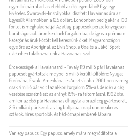
egymillió párral adtak el ebből az élő legendából! Egy-egy
kivételes, Swarovski-kristályokkal díszített Havaianas ára az
Egyesült Államokban a 125 dollárt, Londonban pedig akár a 100
fontot is meghaladhatja! Az átlag-papucsok persze lényegesen
barátságosabb áron kerülnek forgalomba, de így is a prémium
kategóriás áruk között kell keresnünk őket. Magyarországon
egyelőre az Aboriginal, az Elvis Shop, a Goa és a Jákói Sport
üzleteiben találkozhatunk a Havaianas-szal.
Érdekességek a Havaianasról - Tavaly 119 millió pár Havaianas
papucsot gyártottak, melybol 5 millió került külföldre: Nyugat-
Európába, Észak- Amerikába, és Ausztráliába. 2001-ben ez még
csak 4 millió pár volt (az akkori forgalom 5%-a), de idén a cég
vezetése szeretné ezt az arányt 15%- ra feltornászni. 1962 óta,
amikor az első pár Havaianas elhagyta a brazil cég gyártósorát,
2.6 milliárd pár került a világ boltjaiba, majd onnan sikeres
sztárok, híres sportolók, és hétköznapi emberek lábaira.
HAVAIANAS? MINDEN TRENDBEN!
Van egy papucs. Egy papucs, amely mára meghódította a