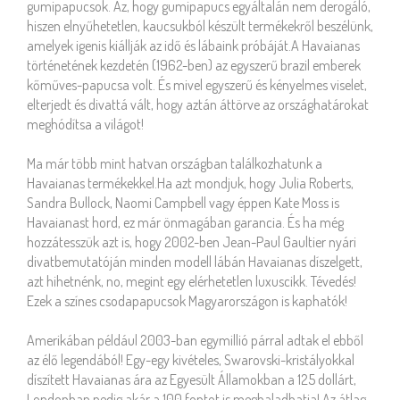
gumipapucsok. Az, hogy gumipapucs egyáltalán nem derogáló,
hiszen elnyűhetetlen, kaucsukból készült termékekről beszélünk,
amelyek igenis kiállják az idő és lábaink próbáját.A Havaianas
történetének kezdetén (1962-ben) az egyszerű brazil emberek
kőműves-papucsa volt. És mivel egyszerű és kényelmes viselet,
elterjedt és divattá vált, hogy aztán áttörve az országhatárokat
meghódítsa a világot!
Ma már több mint hatvan országban találkozhatunk a
Havaianas termékekkel.Ha azt mondjuk, hogy Julia Roberts,
Sandra Bullock, Naomi Campbell vagy éppen Kate Moss is
Havaianast hord, ez már önmagában garancia. És ha még
hozzátesszük azt is, hogy 2002-ben Jean-Paul Gaultier nyári
divatbemutatóján minden modell lábán Havaianas díszelgett,
azt hihetnénk, no, megint egy elérhetetlen luxuscikk. Tévedés!
Ezek a színes csodapapucsok Magyarországon is kaphatók!
Amerikában például 2003-ban egymillió párral adtak el ebből
az élő legendából! Egy-egy kivételes, Swarovski-kristályokkal
díszített Havaianas ára az Egyesült Államokban a 125 dollárt,
Londonban pedig akár a 100 fontot is meghaladhatja! Az átlag-