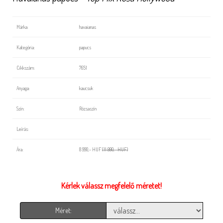
Márka:
havaianas
Kategória:
papucs
Cikkszám:
7651
Anyaga:
kaucsuk
Szín:
Rózsaszín
Leírás:
Ára:
8 990,- HUF
(11 990,- HUF)
Kérlek válassz megfelelő méretet!
Méret: