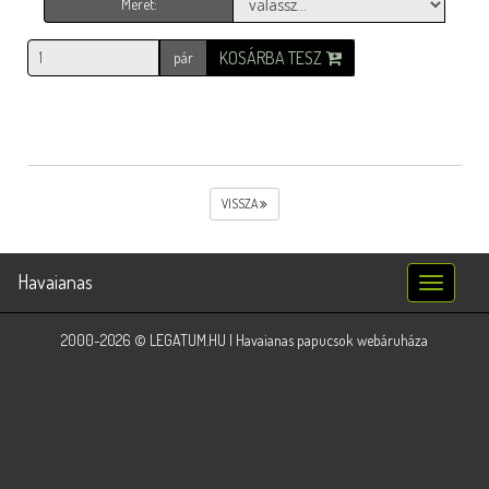
Méret:
KOSÁRBA TESZ
pár
VISSZA
Havaianas
Toggle
navigatio
2000-2026 © LEGATUM.HU | Havaianas papucsok webáruháza