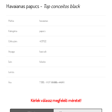
Havaianas papucs -
Top conceitos black
Márka:
havaianas
Kategória:
papucs
Cikkszám:
4137122
Anyaga:
kaucsuk
Szín:
fekete
Leírás:
Ára:
7 990,- HUF
(10 990,- HUF)
Kérlek válassz megfelelő méretet!