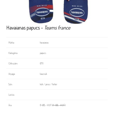
Havaianas papucs -
Teams france
Márka:
havaianas
Kategória:
papucs
Cikkszám:
6711
Anyaga:
kaucsuk
Szín:
kék / piros / fehér
Leírás:
Ára:
8 490,- HUF
(11 490,- HUF)