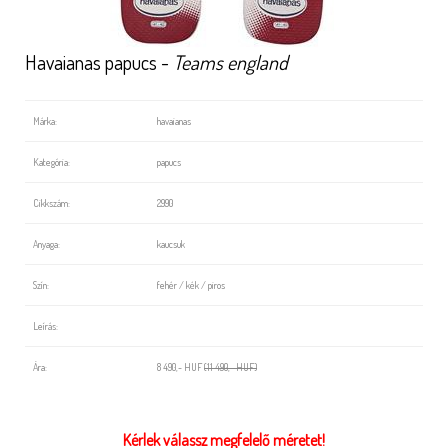
Havaianas papucs -
Teams england
Márka:
havaianas
Kategória:
papucs
Cikkszám:
2990
Anyaga:
kaucsuk
Szín:
fehér / kék / piros
Leírás:
Ára:
8 490,- HUF
(11 490,- HUF)
Kérlek válassz megfelelő méretet!