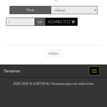
Méret:
KOSÁRBA TESZ
pár
VISSZA
Havaianas
Toggle
navigatio
2000-2026 © LEGATUM.HU | Havaianas papucsok webáruháza