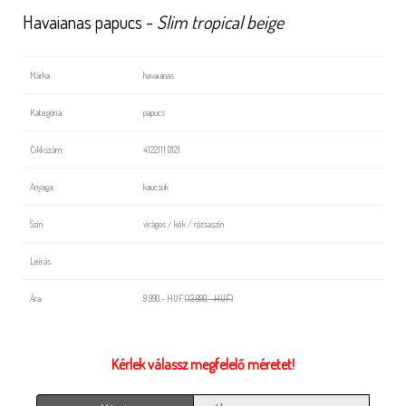
Havaianas papucs -
Slim tropical beige
Márka:
havaianas
Kategória:
papucs
Cikkszám:
4122111 0121
Anyaga:
kaucsuk
Szín:
virágos / kék / rózsaszín
Leírás:
Ára:
9 990,- HUF
(12 990,- HUF)
Kérlek válassz megfelelő méretet!