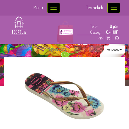
Menü
Termékek
Toggle
Toggle
navigation
navigatio
Tétel:
0 pár
Összeg:
0,- HUF
Megosztom:
Rendezés