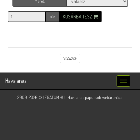
Méret:
KOSÁRBA TESZ
pár
VISSZA
Havaianas
Toggle
navigatio
2000-2026 © LEGATUM.HU | Havaianas papucsok webáruháza