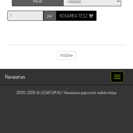
Méret:
KOSÁRBA TESZ
pár
VISSZA
Havaianas
Toggle
navigatio
2000-2026 © LEGATUM.HU | Havaianas papucsok webáruháza