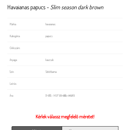
Havaianas papucs -
Slim season dark brown
Márka:
havaianas
Kategória:
papucs
Cikkszám:
Anyaga:
kaucsuk
Szín:
Sötétbarna
Leírás:
Ára:
9 490,- HUF
(11 490,- HUF)
Kérlek válassz megfelelő méretet!