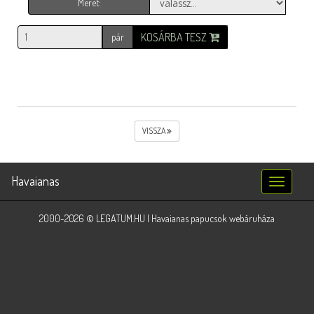
Méret:
KOSÁRBA TESZ
pár
VISSZA
Havaianas
Toggle
navigatio
2000-2026 © LEGATUM.HU | Havaianas papucsok webáruháza