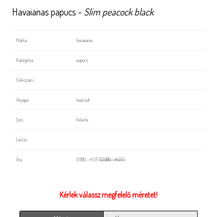
Havaianas papucs -
Slim peacock black
Márka:
havaianas
Kategória:
papucs
Cikkszám:
Anyaga:
kaucsuk
Szín:
fekete
Leírás:
Ára:
9 990,- HUF
(12 990,- HUF)
Kérlek válassz megfelelő méretet!