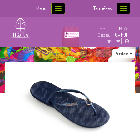
Menü
Termékek
Toggle
Toggle
navigation
navigatio
Tétel:
0 pár
Összeg:
0,- HUF
Megosztom:
Rendezés