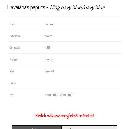
Havaianas papucs -
Ring navy blue/navy blue
Márka:
havaianas
Kategória:
papucs
Cikkszám:
4368
Anyaga:
kaucsuk
Szín:
sötétkék
Leírás:
Ára:
9 490,- HUF
(12 990,- HUF)
Kérlek válassz megfelelő méretet!