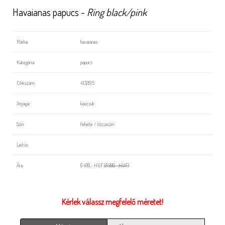
Havaianas papucs -
Ring black/pink
Márka:
havaianas
Kategória:
papucs
Cikkszám:
4132615
Anyaga:
kaucsuk
Szín:
fekete / rózsaszín
Leírás:
Ára:
6 490,- HUF
(8 990,- HUF)
Kérlek válassz megfelelő méretet!