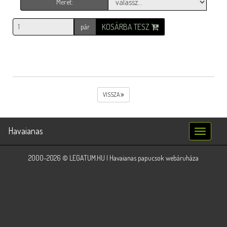
Méret:
KOSÁRBA TESZ
pár
VISSZA
Havaianas
Toggle
navigatio
2000-2026 © LEGATUM.HU | Havaianas papucsok webáruháza