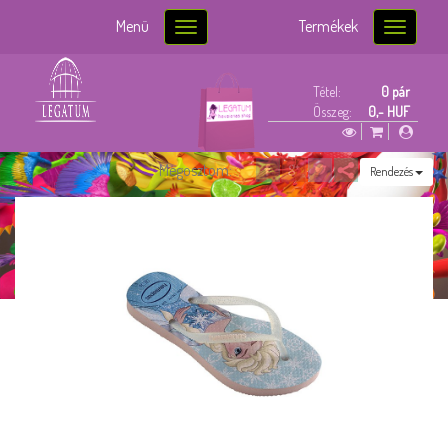
Menü
Termékek
Toggle
Toggle
navigation
navigatio
Tétel:
0 pár
Összeg:
0,- HUF
Megosztom:
Rendezés