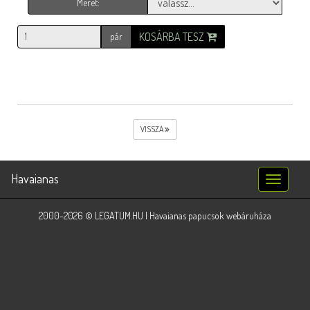
Méret:
KOSÁRBA TESZ
pár
VISSZA
Havaianas
Toggle
navigatio
2000-2026 © LEGATUM.HU | Havaianas papucsok webáruháza