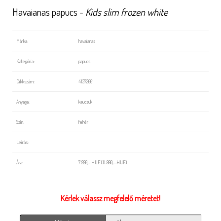
Havaianas papucs -
Kids slim frozen white
Márka:
havaianas
Kategória:
papucs
Cikkszám:
4137266
Anyaga:
kaucsuk
Szín:
fehér
Leírás:
Ára:
7 990,- HUF
(11 990,- HUF)
Kérlek válassz megfelelő méretet!