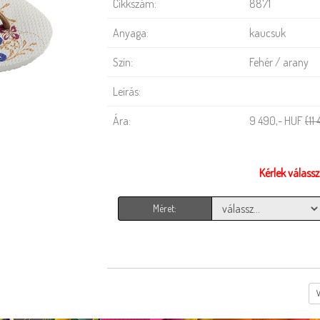
Cikkszám:
8871
Anyaga:
kaucsuk
Szín:
Fehér / arany
Leírás:
Ára:
9 490,- HUF
(11
Kérlek válass
Méret: