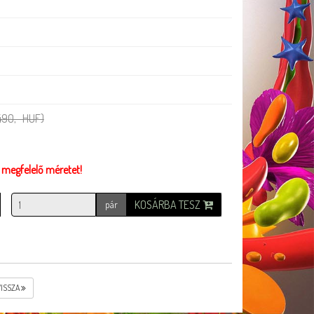
 490,- HUF)
z megfelelő méretet!
KOSÁRBA TESZ
pár
VISSZA