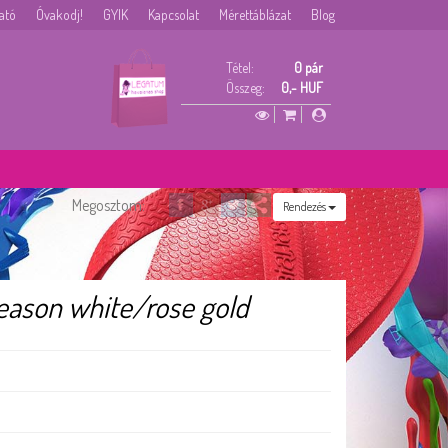
tató
Óvakodj!
GYIK
Kapcsolat
Mérettáblázat
Blog
Tétel:
0 pár
Összeg:
0,- HUF
Megosztom:
Rendezés
eason white/rose gold