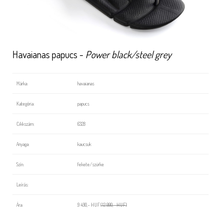
Havaianas papucs -
Power black/steel grey
Márka:
havaianas
Kategória:
papucs
Cikkszám:
6328
Anyaga:
kaucsuk
Szín:
fekete/szürke
Leírás:
Ára:
9 490,- HUF
(12 990,- HUF)