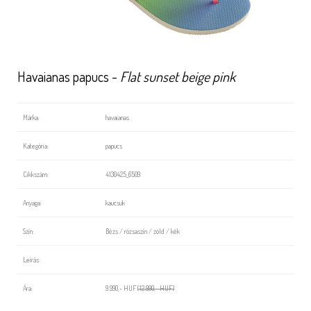
Havaianas papucs -
Flat sunset beige pink
Márka:
havaianas
Kategória:
papucs
Cikkszám:
4130425_6509
Anyaga:
kaucsuk
Szín:
Bézs / rózsaszín / zöld / kék
Leírás:
Ára:
9 990,- HUF
(12 990,- HUF)