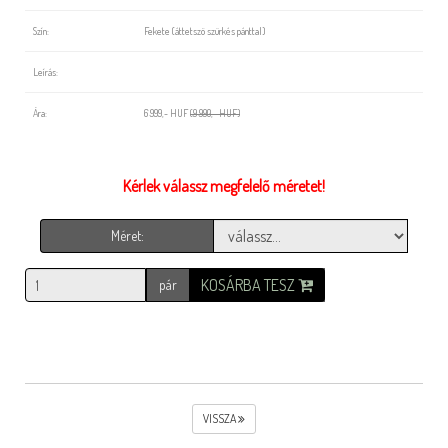
Szín:
Fekete (áttetszö szürkés pánttal)
Leírás:
Ára:
6 999,- HUF
(9 990,- HUF)
Kérlek válassz megfelelő méretet!
Méret:
KOSÁRBA TESZ
pár
VISSZA