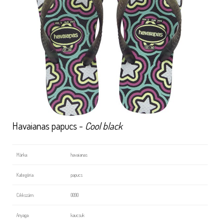
Havaianas papucs -
Cool black
Márka:
havaianas
Kategória:
papucs
Cikkszám:
0090
Anyaga:
kaucsuk