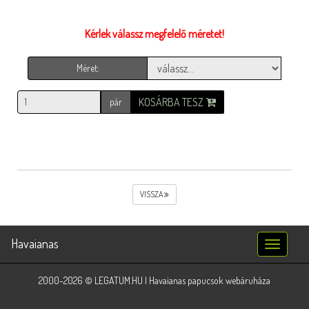
Kérlek válassz megfelelő méretet!
Méret:
KOSÁRBA TESZ
pár
VISSZA
Havaianas
Toggle
navigatio
2000-2026 © LEGATUM.HU | Havaianas papucsok webáruháza