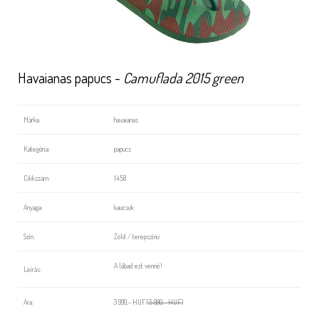
Havaianas papucs -
Camuflada 2015 green
Márka:
havaianas
Kategória:
papucs
Cikkszám:
1458
Anyaga:
kaucsuk
Szín:
Zöld / terepszínü
A lábad ezt venné!
Leírás:
Ára:
3 990,- HUF
(5 990,- HUF)