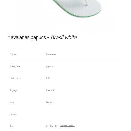
Havaianas papucs -
Brasil white
Márka:
havaianas
Kategória:
papucs
Cikkszám:
1001
Anyaga:
kaucsuk
Szín:
Fehér
Leírás:
Ára:
8 990,- HUF
(12 990,- HUF)