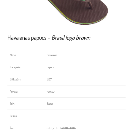
Havaianas papucs -
Brasil logo brown
Márka:
havaianas
Kategória:
papucs
Cikkszám:
0727
Anyaga:
kaucsuk
Szín:
Barna
Leírás:
Ára:
9 990,- HUF
(12 990,- HUF)