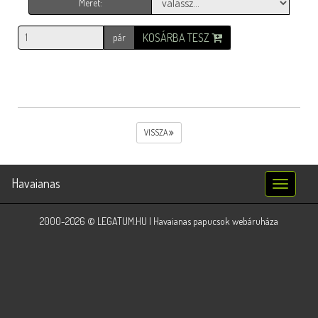
Méret:
KOSÁRBA TESZ
pár
VISSZA
Havaianas
Toggle
navigatio
2000-2026 © LEGATUM.HU | Havaianas papucsok webáruháza