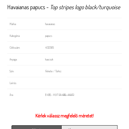
Havaianas papucs -
Top stripes logo black/turquoise
Márka:
havaianas
Kategória:
papucs
Cikkszám:
4132585
Anyaga:
kaucsuk
Szín:
Fekete / Türkiz
Leírás:
Ára:
8 490,- HUF
(11 490,- HUF)
Kérlek válassz megfelelő méretet!