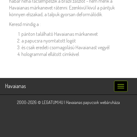
habár néha rácsempészik a brazil zászlót - nem merik a
Havaianas márkanevet rátenni. Ezenkívül kívül a pántjuk
könnyen elszakad, a talpuk gyorsan deformálódik.
Keresd mindig a :
pánton található Havaianas márkanevet
a papucsra nyomtatott logót
és csak eredeti csomagolású Havaianast vegyél
hologrammal ellátott címkével.
Havaianas
Toggle
navigatio
2000-2026 © LEGATUM.HU | Havaianas papucsok webáruháza