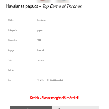
Havaianas papucs -
Top Game of Thrones
Márka:
havaianas
Kategória:
papucs
Cikkszám:
7688
Anyaga:
kaucsuk
Szín:
Fekete
Leírás:
Ára:
10 490,- HUF
(14 990,- HUF)
Kérlek válassz megfelelő méretet!