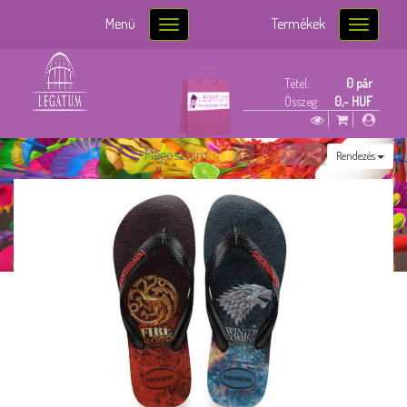
Menü
Termékek
Toggle
Toggle
navigation
navigatio
Tétel:
0 pár
Összeg:
0,- HUF
Megosztom:
Rendezés