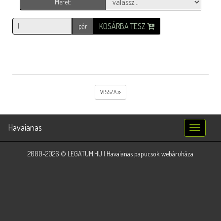
Méret:
KOSÁRBA TESZ
pár
VISSZA
Havaianas
Toggle
navigatio
2000-2026 © LEGATUM.HU | Havaianas papucsok webáruháza