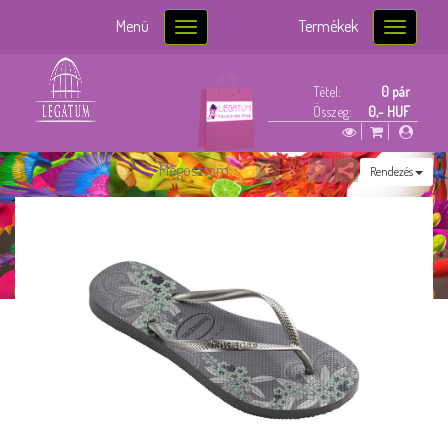
Menü
Termékek
Toggle
Toggle
navigation
navigatio
Tétel:
0 pár
Összeg:
0,- HUF
Megosztom:
Rendezés