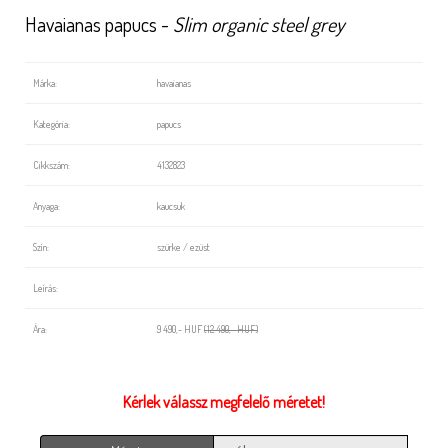
Havaianas papucs -
Slim organic steel grey
Márka:
havaianas
Kategória:
papucs
Cikkszám:
4132823
Anyaga:
kaucsuk
Szín:
szürke / ezüst
Leírás:
Ára:
9 490,- HUF
(12 490,- HUF)
Kérlek válassz megfelelő méretet!