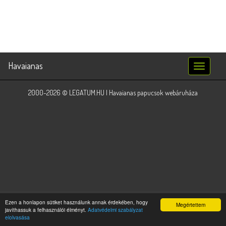
Havaianas
Toggle
navigatio
2000-2026 © LEGATUM.HU | Havaianas papucsok webáruháza
Time: 0.0573 ms | Memory: 2.75MB | Version: 4.0
Ezen a honlapon sütiket használunk annak érdekében, hogy
Megértettem
javíthassuk a felhasználói élményt.
Adatvédelmi szabályzat
keresőoptimalizálás
elolvasása
honlapkészítés