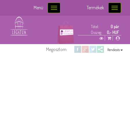
Menü
Termékek
Toggle
Toggle
navigation
navigatio
Tétel:
0 pár
Összeg:
0,- HUF
Megosztom:
Rendezés