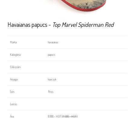
Havaianas papucs -
Top Marvel Spiderman Red
Márka:
havaianas
Kategória:
papucs
Cikkszám:
Anyaga:
kaucsuk
Szín:
Piros
Leírás:
Ára:
8 990,- HUF
(11 990,- HUF)