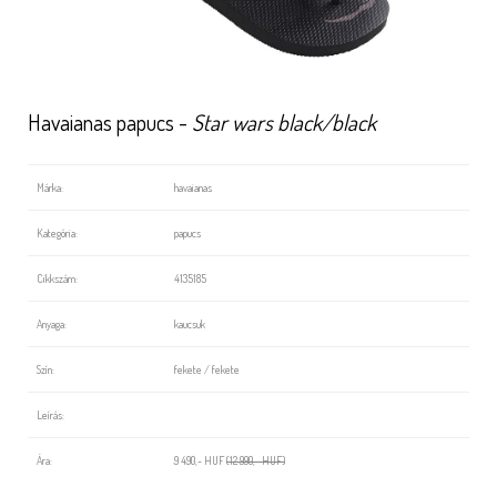
Havaianas papucs -
Star wars black/black
Márka:
havaianas
Kategória:
papucs
Cikkszám:
4135185
Anyaga:
kaucsuk
Szín:
fekete / fekete
Leírás:
Ára:
9 490,- HUF
(12 990,- HUF)