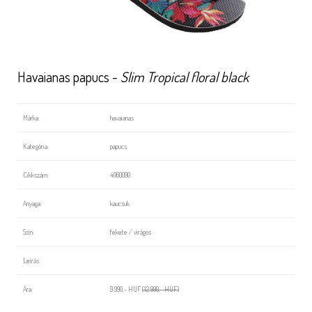
Havaianas papucs -
Slim Tropical floral black
Márka:
havaianas
Kategória:
papucs
Cikkszám:
4060090
Anyaga:
kaucsuk
Szín:
fekete / virágos
Leírás:
Ára:
9 990,- HUF
(12 990,- HUF)