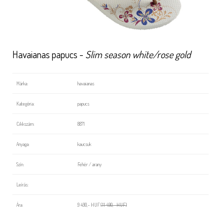
Havaianas papucs -
Slim season white/rose gold
Márka:
havaianas
Kategória:
papucs
Cikkszám:
8871
Anyaga:
kaucsuk
Szín:
Fehér / arany
Leírás:
Ára:
9 490,- HUF
(11 490,- HUF)