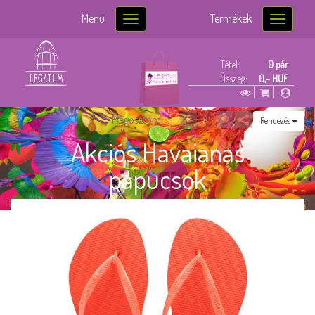
Menü
Termékek
Toggle
Toggle
navigation
navigatio
Tétel:
0 pár
Összeg:
0,- HUF
Megosztom:
Rendezés
Akciós Havaianas
papucsok