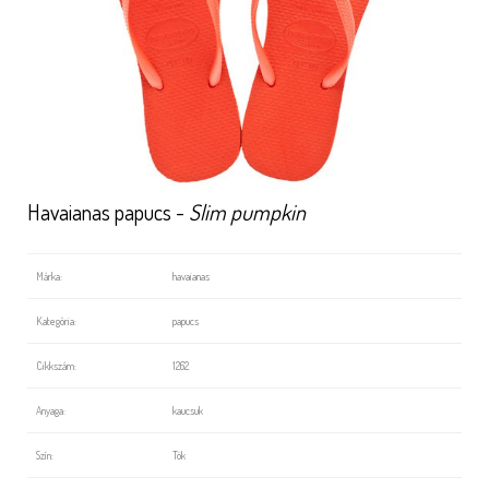
Havaianas papucs -
Slim pumpkin
Márka:
havaianas
Kategória:
papucs
Cikkszám:
1262
Anyaga:
kaucsuk
Szín:
Tök