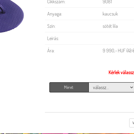
Cikkszám:
9081
Anyaga:
kaucsuk
Szín:
sötét lila
Leírás:
Ára:
9 990,- HUF
(12
Kérlek válass
Méret: