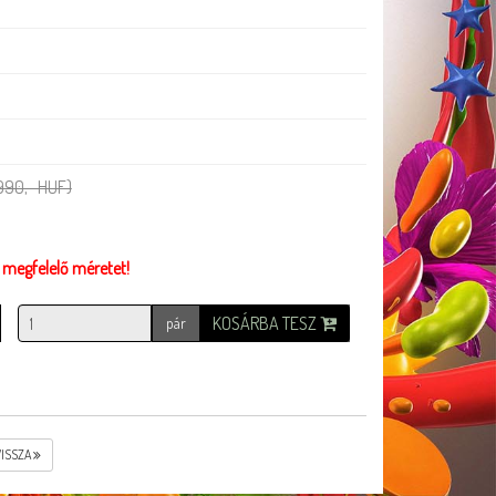
 990,- HUF)
z megfelelő méretet!
KOSÁRBA TESZ
pár
VISSZA