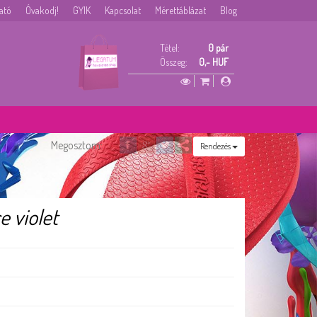
tató
Óvakodj!
GYIK
Kapcsolat
Mérettáblázat
Blog
Tétel:
0 pár
Összeg:
0,- HUF
Megosztom:
Rendezés
e violet