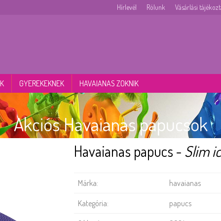
Hírlevél
Rólunk
Vásárlási tájékoz
K
GYEREKEKNEK
HAVAIANAS ZOKNIK
Akciós Havaianas papucsok
Havaianas papucs -
Slim ic
Márka:
havaianas
Kategória:
papucs