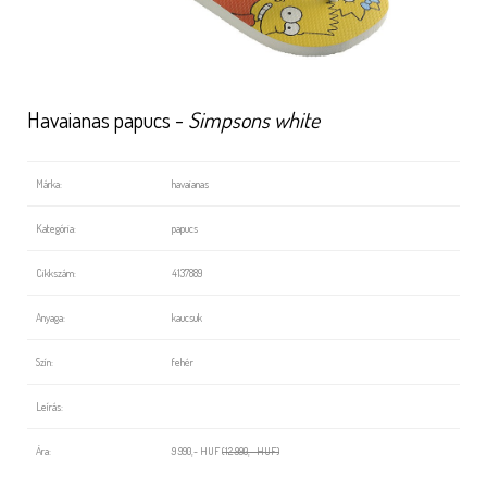
Havaianas papucs -
Simpsons white
Márka:
havaianas
Kategória:
papucs
Cikkszám:
4137889
Anyaga:
kaucsuk
Szín:
fehér
Leírás:
Ára:
9 990,- HUF
(12 990,- HUF)