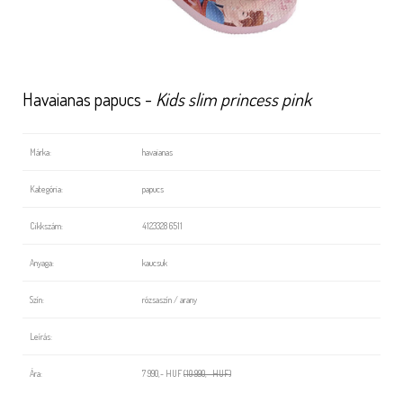
Havaianas papucs -
Kids slim princess pink
Márka:
havaianas
Kategória:
papucs
Cikkszám:
4123328 6511
Anyaga:
kaucsuk
Szín:
rózsaszín / arany
Leírás:
Ára:
7 990,- HUF
(10 990,- HUF)